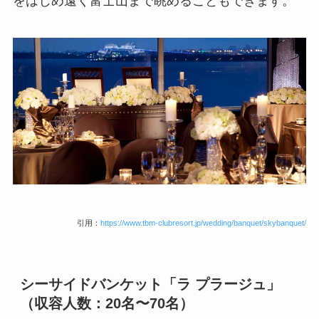
をはじめ遠く富士山まで眺めることもできます。
引用：
https://www.tbm-clubresort.jp/wedding/banquet/skybanquet/
シーサイドバンケット「ラ プラージュ」
（収容人数：20名〜70名）