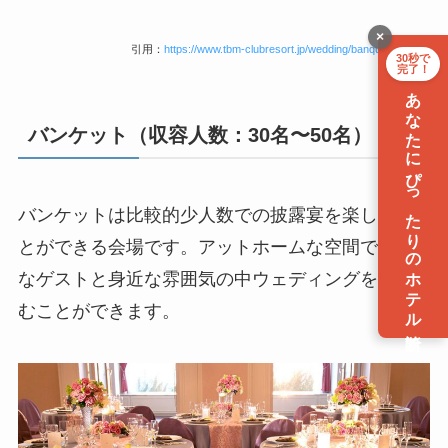
×
引用：
https://www.tbm-clubresort.jp/wedding/banquet/laplage/
30秒で
完了！
あなたにぴったりのホテル診断
バンケット（収容人数：30名〜50名）
バンケットは比較的少人数での披露宴を楽しむこ
とができる会場です。アットホームな空間で大切
なゲストと身近な雰囲気の中ウェディングを楽し
むことができます。