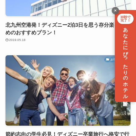
×
30秒で
完了！
北九州空港発！ディズニー2泊3日を思う存分楽しむた
あなたにぴったりのホテル診断
めのおすすめプラン！
2019.05.18
お得なプラン
節約志向の学生必見！ディズニー卒業旅行へ格安で行