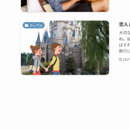
恋人
カップル
大切
ね。
ばそ
旅行に
2017