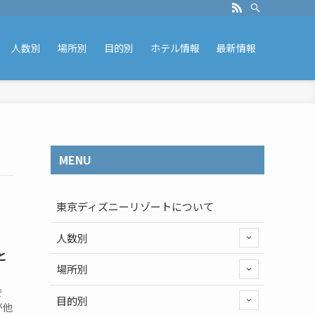
人数別
場所別
目的別
ホテル情報
最新情報
MENU
東京ディズニーリゾートについて
人数別
と
場所別
で
目的別
が他