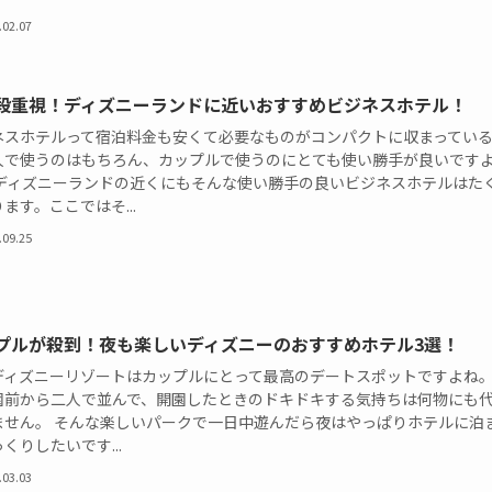
.02.07
段重視！ディズニーランドに近いおすすめビジネスホテル！
ネスホテルって宿泊料金も安くて必要なものがコンパクトに収まってい
人で使うのはもちろん、カップルで使うのにとても使い勝手が良いです
 ディズニーランドの近くにもそんな使い勝手の良いビジネスホテルはた
ます。ここではそ...
.09.25
プルが殺到！夜も楽しいディズニーのおすすめホテル3選！
ディズニーリゾートはカップルにとって最高のデートスポットですよね
園前から二人で並んで、開園したときのドキドキする気持ちは何物にも
ません。 そんな楽しいパークで一日中遊んだら夜はやっぱりホテルに泊
くりしたいです...
.03.03