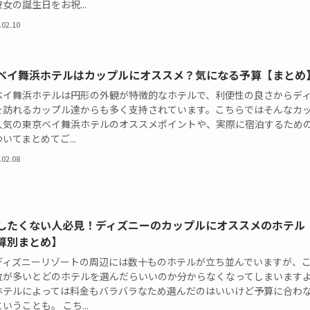
女の誕生日をお祝...
.02.10
ベイ舞浜ホテルはカップルにオススメ？気になる予算【まとめ
ベイ舞浜ホテルは円形の外観が特徴的なホテルで、利便性の良さからデ
を訪れるカップル達からも多く支持されています。こちらではそんなカ
人気の東京ベイ舞浜ホテルのオススメポイントや、実際に宿泊するため
いてまとめてご...
.02.08
したくない人必見！ディズニーのカップルにオススメのホテル
算別まとめ】
ディズニーリゾートの周辺には数十ものホテルが立ち並んでいますが、
数が多いとどのホテルを選んだらいいのか分からなくなってしまいます
ホテルによっては料金もバラバラなため選んだのはいいけど予算に合わ
いうことも。 こち...