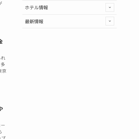
が
ホテル情報
最新情報
金
られ
、多
東京
や
ョー
ら
ップ