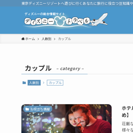
東京ディズニーリゾートへ遊びに行くあなたに旅行に役立つ豆知識
ホーム
人数別
カップル
カップル
– category –
人数別
カップル
ホテ
お役立ち情報
め】
荘厳
様々