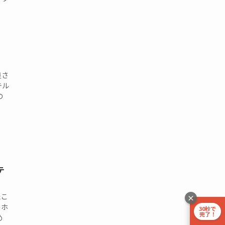
】
良さ
テル
の
テ
たこ
×
のホ
30秒で
完了！
め