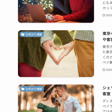
にも
カップ
2020
東京
お役立ち情報
や客
東京
た東
くの
ベイ舞
2020
シェ
お役立ち情報
客室
ディ
ベイ
では