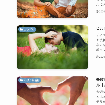
ルに人
2020
ヒル
カップル
ディ
や洗
なの
ポイン
2020
失敗
お役立ち情報
ル【
大切
とは
テル