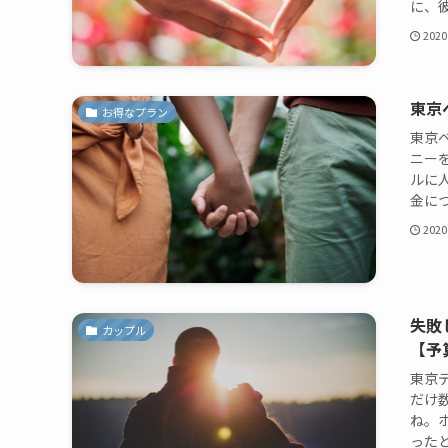
に、彼
2020
東京
お得なプラン
東京
ニー
ルに
金につ
2020
失敗
カップル
【予
東京
だけ
ね。
ったと