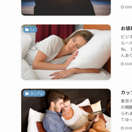
2020
お値
1人
ビジ
ら一
ね。
んあり
2018
カッ
カップル
東京
の開
られ
てゆっ
2018