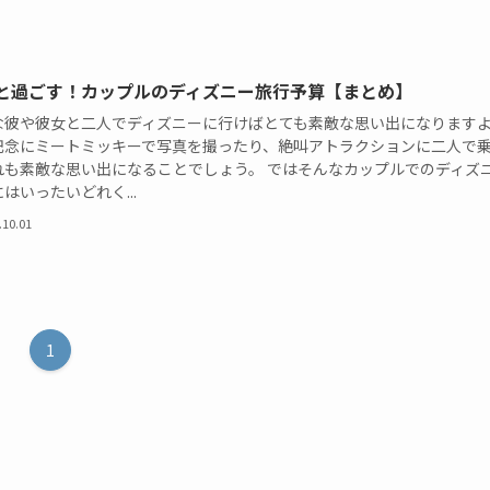
と過ごす！カップルのディズニー旅行予算【まとめ】
な彼や彼女と二人でディズニーに行けばとても素敵な思い出になります
記念にミートミッキーで写真を撮ったり、絶叫アトラクションに二人で
れも素敵な思い出になることでしょう。 ではそんなカップルでのディズ
はいったいどれく...
.10.01
1