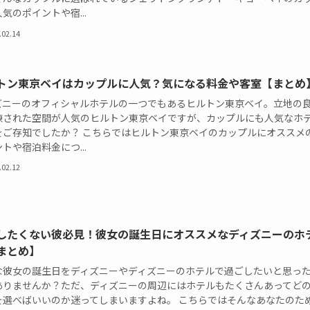
気のポイントや宿...
.02.14
トン東京ベイはカップルに人気？気になる料金や客室【まとめ
ズニーのオフィシャルホテルの一つでもあるヒルトン東京ベイ。立地の
練された空間が人気のヒルトン東京ベイですが、カップルにも人気なホ
をご存知でしたか？ こちらではヒルトン東京ベイのカップルにオススメ
トや宿泊料金につ...
.02.12
したくない彼必見！彼女の誕生日にオススメなディズニーのホ
まとめ】
な彼女の誕生日をディズニーやディズニーのホテルで過ごしたいと思っ
ありませんか？ただ、ディズニーの周辺にはホテルもたくさんあってど
を選べばいいのか迷ってしまいますよね。 こちらではそんなあなたのた