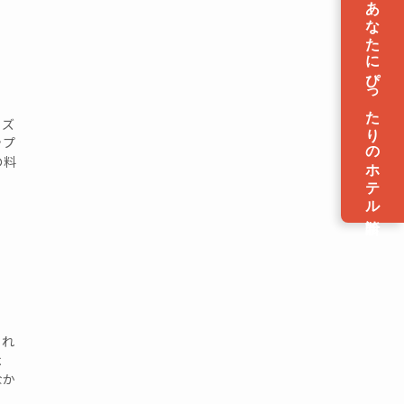
あなたにぴったりのホテル診断
】
ィズ
ップ
の料
これ
よ
なか