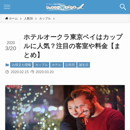
ホーム
人数別
カップル
ホテルオークラ東京ベイはカップ
2020
ルに人気？注目の客室や料金【ま
3/20
とめ】
お役立ち情報
カップル
ホテル
記念日
誕生日
2020.02.15
2020.03.20